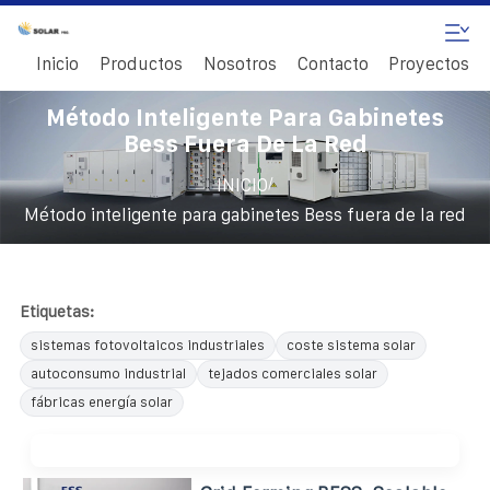
Inicio
Productos
Nosotros
Contacto
Proyectos
Método Inteligente Para Gabinetes
Bess Fuera De La Red
/
INICIO
Método inteligente para gabinetes Bess fuera de la red
Etiquetas:
sistemas fotovoltaicos industriales
coste sistema solar
autoconsumo industrial
tejados comerciales solar
fábricas energía solar