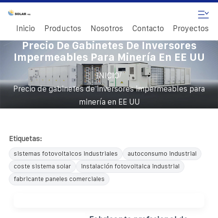
Inicio
Productos
Nosotros
Contacto
Proyectos
Precio De Gabinetes De Inversores
Impermeables Para Minería En EE UU
/
INICIO
Precio de gabinetes de inversores impermeables para
minería en EE UU
Etiquetas:
sistemas fotovoltaicos industriales
autoconsumo industrial
coste sistema solar
instalación fotovoltaica industrial
fabricante paneles comerciales