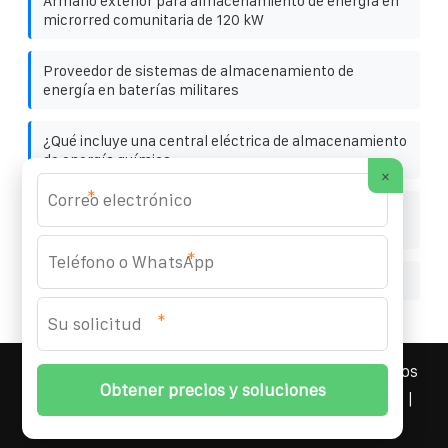
Armario exterior para almacenamiento de energía en
microrred comunitaria de 120 kW
Proveedor de sistemas de almacenamiento de
energía en baterías militares
¿Qué incluye una central eléctrica de almacenamiento
de energía química
×
*
Latest Corrosion-Resistant Energy Storage Battery
Cabinet for Emergency Command Use
*
Instalación de paneles solares de vidrio
*
YOUFOTO INDUSTRIAL SOLAR
© 2008-
2026 Todos los
derechos reservados. | Teléfono:
+34 91 527 43 18
|
Mapa del sitio