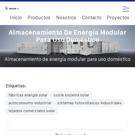
Inicio
Productos
Nosotros
Contacto
Proyectos
Almacenamiento De Energía Modular
Para Uso Doméstico
/
INICIO
Almacenamiento de energía modular para uso doméstico
Etiquetas:
fábricas energía solar
coste sistema solar
autoconsumo industrial
sistemas fotovoltaicos industriales
tejados comerciales solar