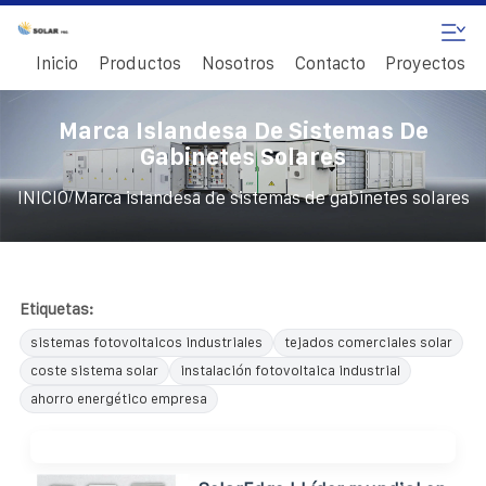
Inicio
Productos
Nosotros
Contacto
Proyectos
Marca Islandesa De Sistemas De
Gabinetes Solares
/
INICIO
Marca islandesa de sistemas de gabinetes solares
Etiquetas:
sistemas fotovoltaicos industriales
tejados comerciales solar
coste sistema solar
instalación fotovoltaica industrial
ahorro energético empresa