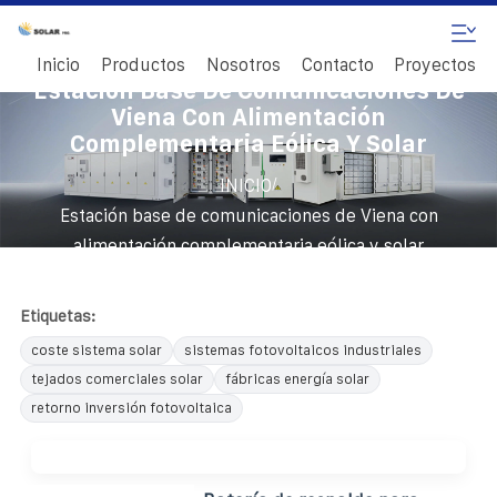
Inicio
Productos
Nosotros
Contacto
Proyectos
Estación Base De Comunicaciones De
Viena Con Alimentación
Complementaria Eólica Y Solar
/
INICIO
Estación base de comunicaciones de Viena con
alimentación complementaria eólica y solar
Etiquetas:
coste sistema solar
sistemas fotovoltaicos industriales
tejados comerciales solar
fábricas energía solar
retorno inversión fotovoltaica