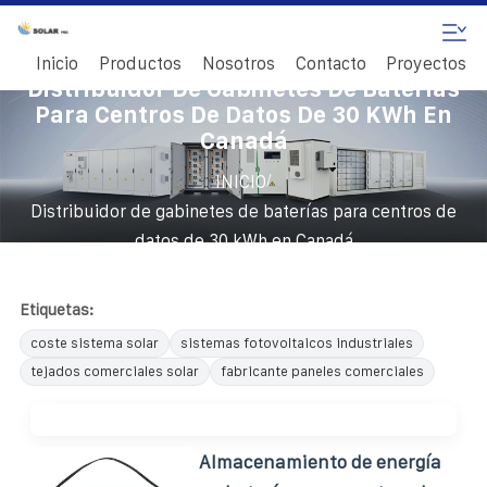
Inicio
Productos
Nosotros
Contacto
Proyectos
Distribuidor De Gabinetes De Baterías
Para Centros De Datos De 30 KWh En
Canadá
/
INICIO
Distribuidor de gabinetes de baterías para centros de
datos de 30 kWh en Canadá
Etiquetas:
coste sistema solar
sistemas fotovoltaicos industriales
tejados comerciales solar
fabricante paneles comerciales
Almacenamiento de energía