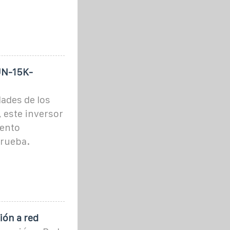
UN-15K-
ades de los
, este inversor
iento
prueba.
ión a red