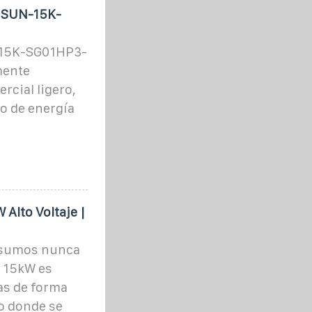
W SUN-15K-
-15K-SG01HP3-
mente
rcial ligero,
o de energía
 Alto Voltaje |
onsumos nunca
e 15kW es
as de forma
lo donde se