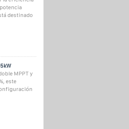
 potencia
stá destinado
 15kW
 doble MPPT y
%, este
configuración