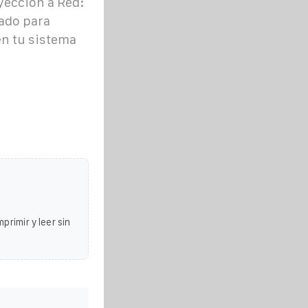
yección a Red:
ñado para
en tu sistema
primir y leer sin