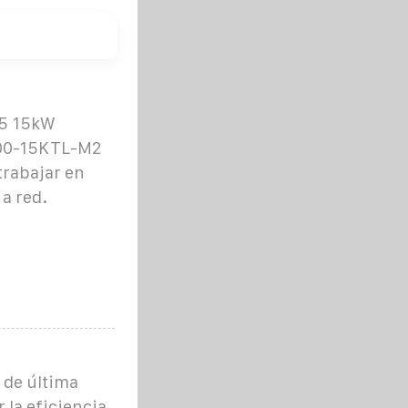
5 15kW
000-15KTL-M2
trabajar en
a red.
 de última
la eficiencia