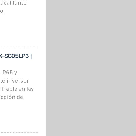
deal tanto
mo
K-SG05LP3 |
 IP65 y
ste inversor
fiable en las
ucción de