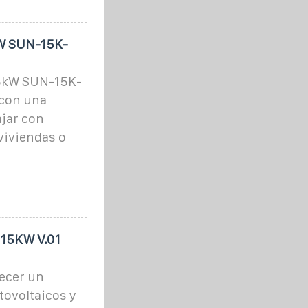
kW SUN-15K-
15kW SUN-15K-
con una
jar con
viviendas o
 15KW V.01
recer un
tovoltaicos y