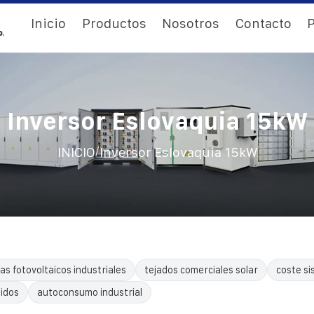
Inicio
Productos
Nosotros
Contacto
P
Inversor Eslovaquia 15kW
/
INICIO
Inversor Eslovaquia 15kW
as fotovoltaicos industriales
tejados comerciales solar
coste si
uidos
autoconsumo industrial