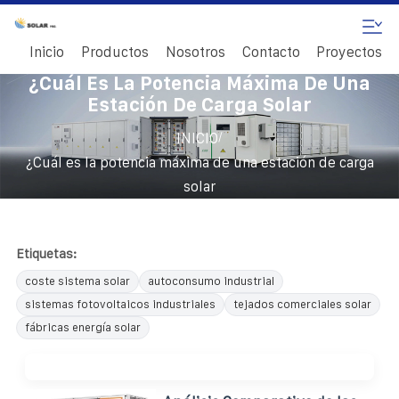
Inicio
Productos
Nosotros
Contacto
Proyectos
¿Cuál Es La Potencia Máxima De Una
Estación De Carga Solar
/
INICIO
¿Cuál es la potencia máxima de una estación de carga
solar
Etiquetas:
coste sistema solar
autoconsumo industrial
sistemas fotovoltaicos industriales
tejados comerciales solar
fábricas energía solar