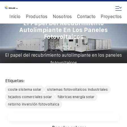
Inicio
Productos
Nosotros
Contacto
Proyectos
El Papel Del Recubrimiento
Autolimpiante En Los Paneles
Fotovoltaicos
/
INICIO
El papel del recubrimiento autolimpiante en los paneles
fotovoltaicos
Etiquetas:
coste sistema solar
sistemas fotovoltaicos industriales
tejados comerciales solar
fábricas energía solar
retorno inversión fotovoltaica