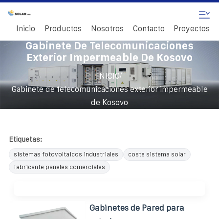
Inicio
Productos
Nosotros
Contacto
Proyectos
Gabinete De Telecomunicaciones
Exterior Impermeable De Kosovo
/
INICIO
Gabinete de telecomunicaciones exterior impermeable
de Kosovo
Etiquetas:
sistemas fotovoltaicos industriales
coste sistema solar
fabricante paneles comerciales
Gabinetes de Pared para