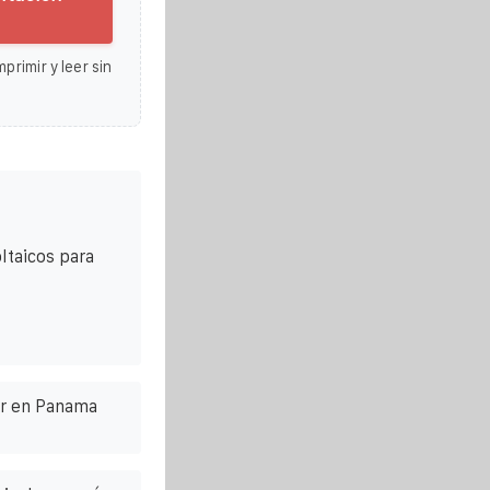
primir y leer sin
ltaicos para
ar en Panama