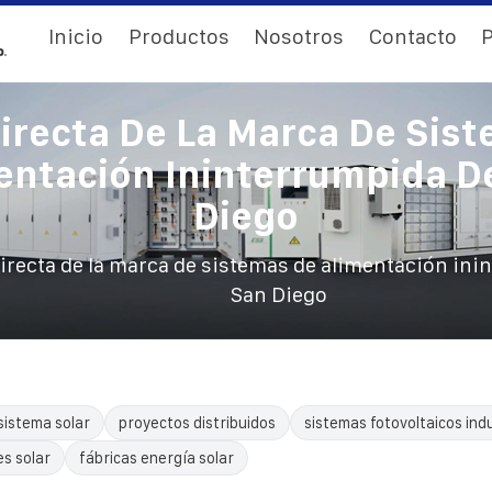
Inicio
Productos
Nosotros
Contacto
P
irecta De La Marca De Sis
entación Ininterrumpida D
Diego
irecta de la marca de sistemas de alimentación ini
San Diego
sistema solar
proyectos distribuidos
sistemas fotovoltaicos indu
es solar
fábricas energía solar