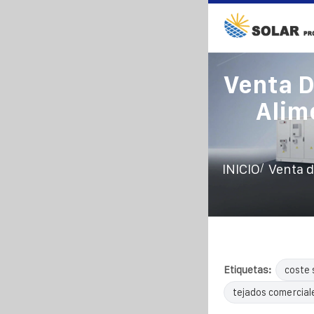
Venta D
Alim
/
INICIO
Venta d
Etiquetas:
coste 
tejados comercial