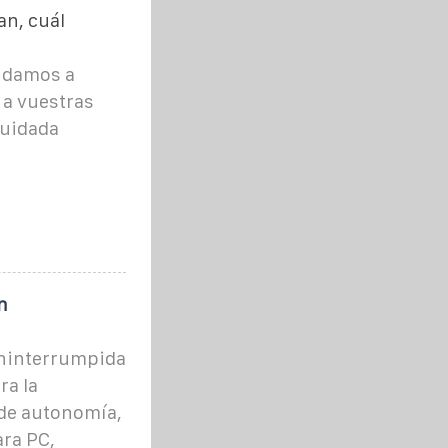
an, cuál
yudamos a
 a vuestras
cuidada
n
Ininterrumpida
ra la
de autonomía,
ara PC,