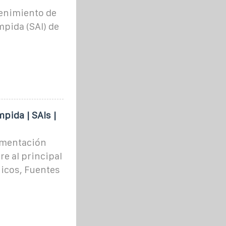
tenimiento de
pida (SAI) de
pida | SAIs |
limentación
e al principal
icos, Fuentes