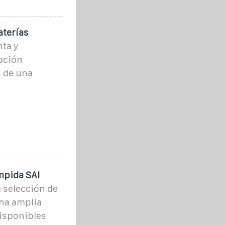
aterías
nta y
ación
 de una
mpida SAI
 selección de
una amplia
disponibles