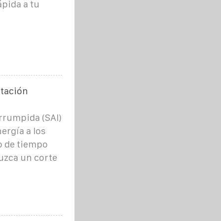
pida a tu
ntación
rrumpida (SAI)
ergía a los
o de tiempo
uzca un corte