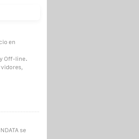
cio en
n
y Off-line.
rvidores,
ENDATA se