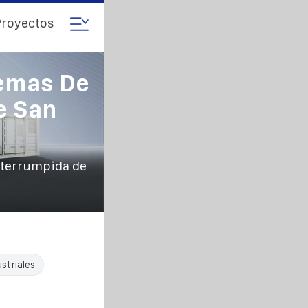
royectos
temas De
e San
nterrumpida de
striales