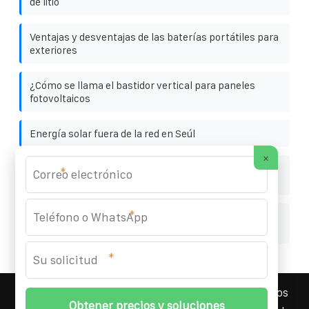
de litio
Ventajas y desventajas de las baterías portátiles para
exteriores
¿Cómo se llama el bastidor vertical para paneles
fotovoltaicos
Energía solar fuera de la red en Seúl
×
La corriente de cortocircuito del inversor solar es muy
*
grande
*
Inversor de almacenamiento de energía financiado
por el extranjero
*
YOUFOTO INDUSTRIAL SOLAR
© 2008-
2026 Todos los