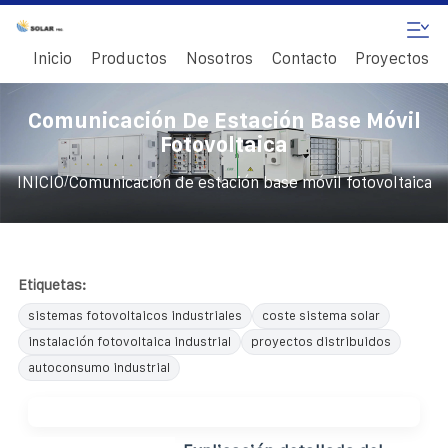
Inicio
Productos
Nosotros
Contacto
Proyectos
Comunicación De Estación Base Móvil
Fotovoltaica
/
INICIO
Comunicación de estación base móvil fotovoltaica
Etiquetas:
sistemas fotovoltaicos industriales
coste sistema solar
instalación fotovoltaica industrial
proyectos distribuidos
autoconsumo industrial