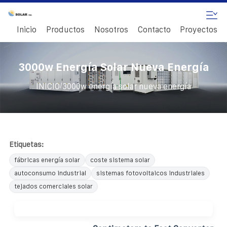
Inicio
Productos
Nosotros
Contacto
Proyectos
3000w Energía Solar Nueva Energía
/
INICIO
3000w energía solar nueva energía
Etiquetas:
fábricas energía solar
coste sistema solar
autoconsumo industrial
sistemas fotovoltaicos industriales
tejados comerciales solar