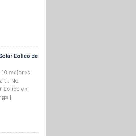
olar Eolico de
s 10 mejores
 ti. No
 Eolico en
ngs |