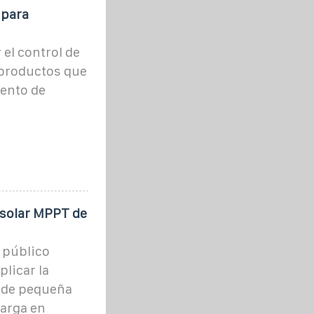
 para
 el control de
 productos que
iento de
-solar MPPT de
 público
plicar la
 de pequeña
carga en