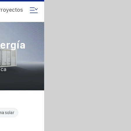
royectos
ergía
ica
ma solar