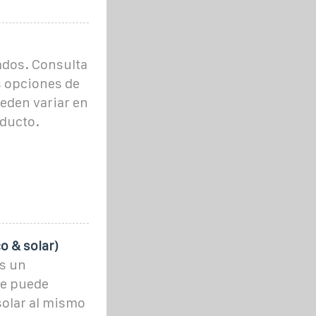
ados. Consulta
s opciones de
ueden variar en
oducto.
o & solar)
es un
ue puede
solar al mismo