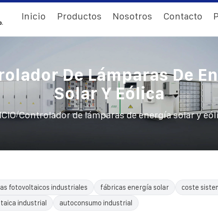
Inicio
Productos
Nosotros
Contacto
P
rolador De Lámparas De En
Solar Y Eólica
/
ICIO
Controlador de lámparas de energía solar y eól
as fotovoltaicos industriales
fábricas energía solar
coste siste
taica industrial
autoconsumo industrial