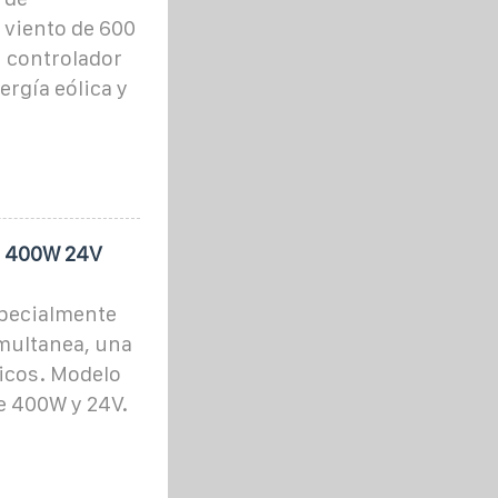
 viento de 600
n controlador
ergía eólica y
de 400W 24V
specialmente
multanea, una
aicos. Modelo
e 400W y 24V.