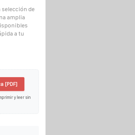
 selección de
una amplia
disponibles
pida a tu
ca [PDF]
primir y leer sin