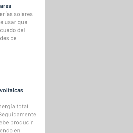
lares
erías solares
de usar que
ecuado del
ades de
voltaicas
ergía total
. Seguidamente
debe producir
iendo en