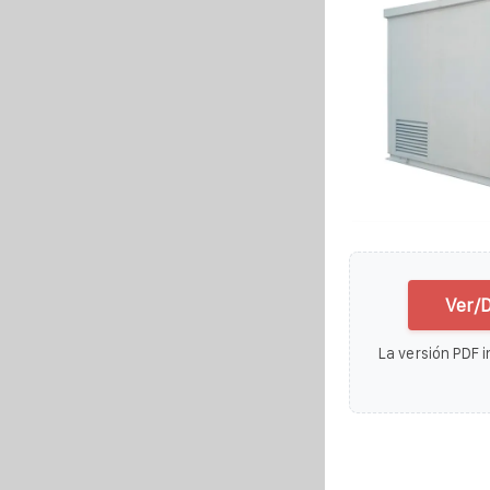
Ver/D
La versión PDF i