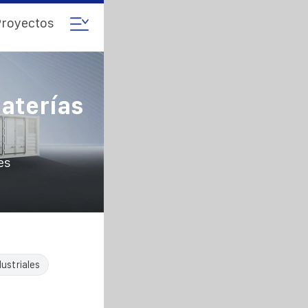
royectos
aterías
es
dustriales