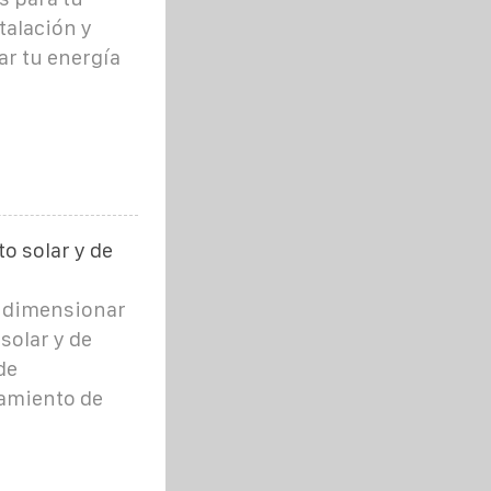
talación y
r tu energía
 solar y de
o dimensionar
olar y de
de
amiento de