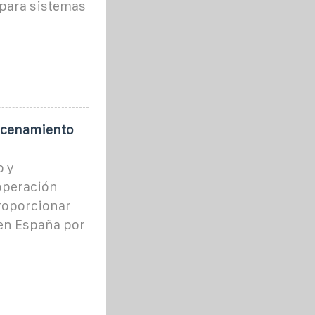
 para sistemas
acenamiento
o y
operación
proporcionar
en España por