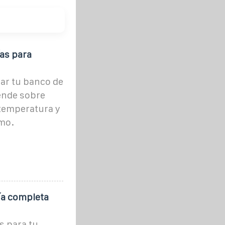
as para
ar tu banco de
rende sobre
 temperatura y
imo.
ía completa
s para tu