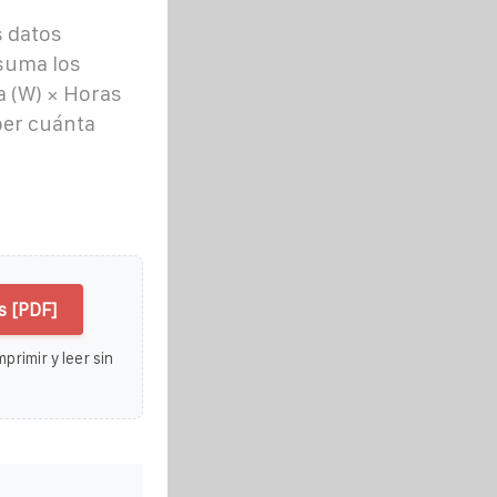
s datos
suma los
a (W) × Horas
ber cuánta
s [PDF]
primir y leer sin