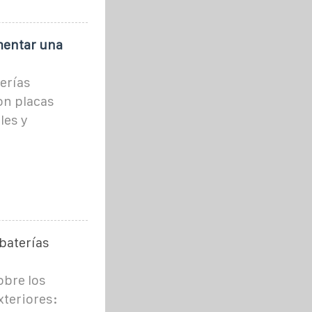
mentar una
erías
on placas
les y
 baterías
obre los
xteriores: