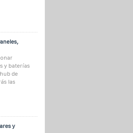
aneles,
ionar
 y baterías
 hub de
ás las
ares y