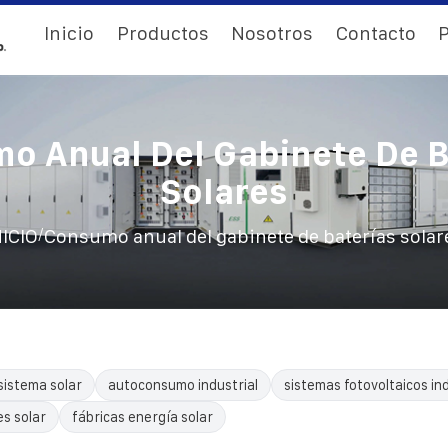
Inicio
Productos
Nosotros
Contacto
P
o Anual Del Gabinete De B
Solares
/
NICIO
Consumo anual del gabinete de baterías solar
sistema solar
autoconsumo industrial
sistemas fotovoltaicos in
es solar
fábricas energía solar