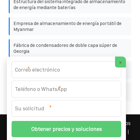
Estructura del sistema integrado de almacenamiento
de energía mediante baterías
Empresa de almacenamiento de energía portátil de
Myanmar
Fábrica de condensadores de doble capa súper de
Georgia
×
Productos de almacenamiento de energía doméstica
*
de 30 kWh
*
Diagrama de dimensiones de paneles fotovoltaicos en
azoteas
*
YOUFOTO INDUSTRIAL SOLAR
© 2008-
2026 Todos los
derechos reservados. | Teléfono:
+34 91 527 43 18
|