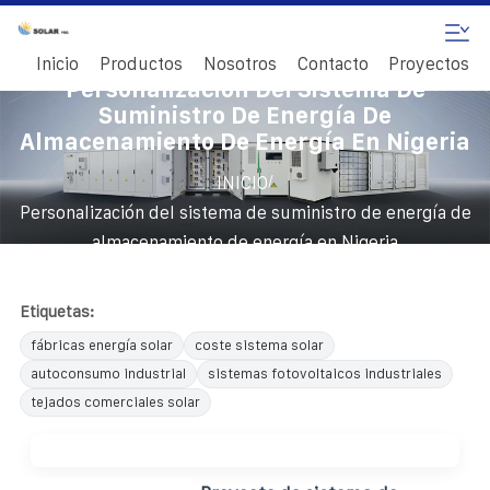
Inicio
Productos
Nosotros
Contacto
Proyectos
Personalización Del Sistema De
Suministro De Energía De
Almacenamiento De Energía En Nigeria
/
INICIO
Personalización del sistema de suministro de energía de
almacenamiento de energía en Nigeria
Etiquetas:
fábricas energía solar
coste sistema solar
autoconsumo industrial
sistemas fotovoltaicos industriales
tejados comerciales solar