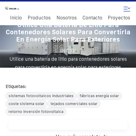
Inicio
Productos
Nosotros
Contacto
Proyectos
Utilice Una Batería De Litio Para
Contenedores Solares Para Convertirla
En Energía Solar Para Exteriores
/
INICIO
Utilice una batería de litio para contenedores solares
para convertirla en energía solar para exteriores
Etiquetas:
sistemas fotovoltaicos industriales
fábricas energía solar
coste sistema solar
tejados comerciales solar
retorno inversión fotovoltaica