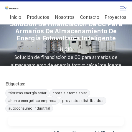
Inicio
Productos
Nosotros
Contacto
Proyectos
Solución De Financiación De CC Para
Armarios De Almacenamiento De
Energía Fotovoltaica Inteligente
/
INICIO
Solución de financiación de CC para armarios de
almacenamiento de energía fotovoltaica inteligente
Etiquetas:
fábricas energía solar
coste sistema solar
ahorro energético empresa
proyectos distribuidos
autoconsumo industrial