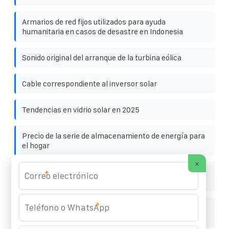
Armarios de red fijos utilizados para ayuda
humanitaria en casos de desastre en Indonesia
Sonido original del arranque de la turbina eólica
Cable correspondiente al inversor solar
Tendencias en vidrio solar en 2025
Precio de la serie de almacenamiento de energía para
el hogar
×
Venta directa del fabricante de gabinetes para
*
estaciones de baterías de litio en Turquía
*
Componentes de paneles solares BIPV de la serie
transparente checa