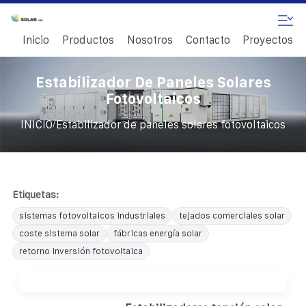
Inicio
Productos
Nosotros
Contacto
Proyectos
Estabilizador De Paneles Solares
Fotovoltaicos
/
INICIO
Estabilizador de paneles solares fotovoltaicos
Etiquetas:
sistemas fotovoltaicos industriales
tejados comerciales solar
coste sistema solar
fábricas energía solar
retorno inversión fotovoltaica