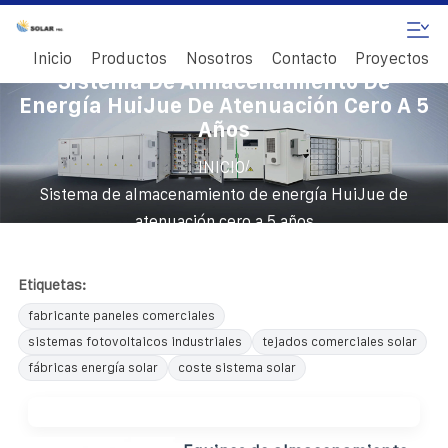
Inicio
Productos
Nosotros
Contacto
Proyectos
Sistema De Almacenamiento De
Energía HuiJue De Atenuación Cero A 5
Años
/
INICIO
Sistema de almacenamiento de energía HuiJue de
atenuación cero a 5 años
Etiquetas:
fabricante paneles comerciales
sistemas fotovoltaicos industriales
tejados comerciales solar
fábricas energía solar
coste sistema solar