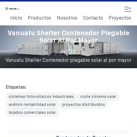
Inicio
Productos
Nosotros
Contacto
Proyectos
Vanuatu Shelter Contenedor Plegable
Solar Al Por Mayor
/
INICIO
Vanuatu Shelter Contenedor plegable solar al por mayor
Etiquetas:
sistemas fotovoltaicos industriales
coste sistema solar
análisis rentabilidad solar
proyectos distribuidos
tejados comerciales solar