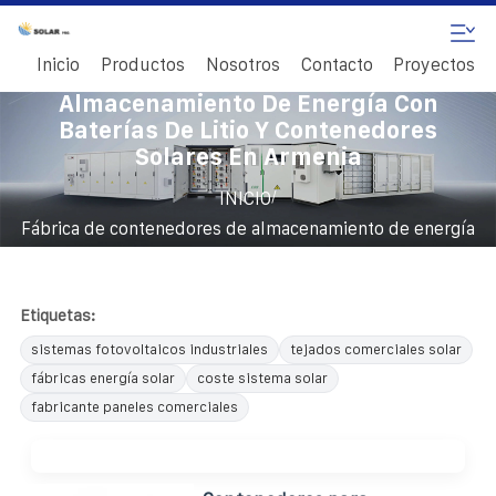
Inicio
Productos
Nosotros
Contacto
Proyectos
Fábrica De Contenedores De
Almacenamiento De Energía Con
Baterías De Litio Y Contenedores
Solares En Armenia
/
INICIO
Fábrica de contenedores de almacenamiento de energía
con baterías de litio y contenedores solares en Armenia
Etiquetas:
sistemas fotovoltaicos industriales
tejados comerciales solar
fábricas energía solar
coste sistema solar
fabricante paneles comerciales