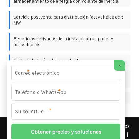
almacenamiento de energía con volante de inercia
Servicio postventa para distribución fotovoltaica de 5
MW
Beneficios derivados de la instalación de paneles
fotovoltaicos
Tabla de baterías de iones de litio
×
*
Estación base contenedor solar gabinete de baterías
estación base de energía ESS
*
Interruptor de circuito samite chino en Marruecos
*
YOUFOTO INDUSTRIAL SOLAR
© 2008-
2026 Todos los
derechos reservados. | Teléfono:
+34 91 527 43 18
|