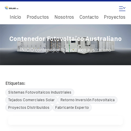
Inicio
Productos
Nosotros
Contacto
Proyectos
Contenedor Fotovoltaico Australiano
/
INICIO
contenedor fotovoltaico australiano
Etiquetas:
Sistemas Fotovoltaicos Industriales
Tejados Comerciales Solar
Retorno Inversión Fotovoltaica
Proyectos Distribuidos
Fabricante Experto