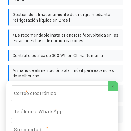
Gestión del almacenamiento de energía mediante
refrigeración líquida en Brasil
¿Es recomendable instalar energía fotovoltaica en las
estaciones base de comunicaciones
Central eléctrica de 300 Wh en China Rumania
Armario de alimentación solar móvil para exteriores
de Melbourne
×
La famosa fuente de alimentación para exteriores de
*
Huawei
*
Aparamenta eléctrica de 1200 amperios al por mayor
en Rusia
*