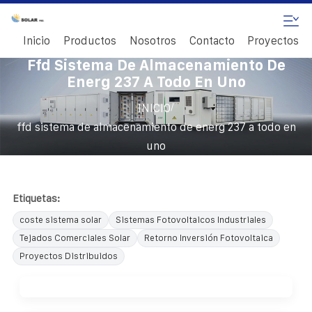
Inicio
Productos
Nosotros
Contacto
Proyectos
Ffd Sistema De Almacenamiento De
Energ 237 A Todo En Uno
/
INICIO
ffd sistema de almacenamiento de energ 237 a todo en
uno
Etiquetas:
coste sistema solar
Sistemas Fotovoltaicos Industriales
Tejados Comerciales Solar
Retorno Inversión Fotovoltaica
Proyectos Distribuidos