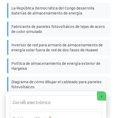
La República Democrática del Congo desarrolla
baterías de almacenamiento de energía
Fabricante de paneles fotovoltaicos de tejas de acero
de color simulado
Inversor de red para armario de almacenamiento de
energía solar fuera de red de dos fases de Huawei
Política de almacenamiento de energía exterior de
Hargeisa
Diagrama de cómo dibujar el cableado para paneles
fotovoltaicos
×
Gabinete solar exterior autónomo para plantas de
*
tratamiento de aguas residuales 15 kW precio con
descuento
*