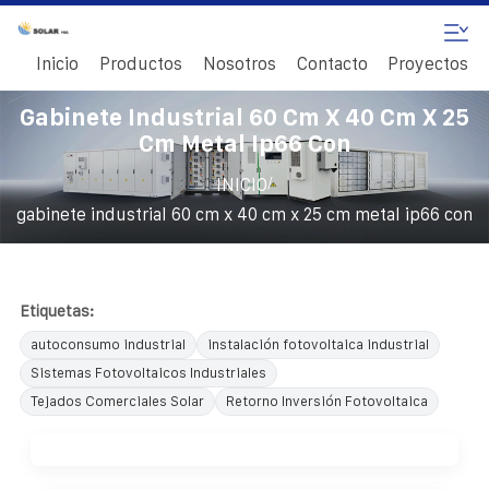
Inicio
Productos
Nosotros
Contacto
Proyectos
Gabinete Industrial 60 Cm X 40 Cm X 25
Cm Metal Ip66 Con
/
INICIO
gabinete industrial 60 cm x 40 cm x 25 cm metal ip66 con
Etiquetas:
autoconsumo industrial
instalación fotovoltaica industrial
Sistemas Fotovoltaicos Industriales
Tejados Comerciales Solar
Retorno Inversión Fotovoltaica