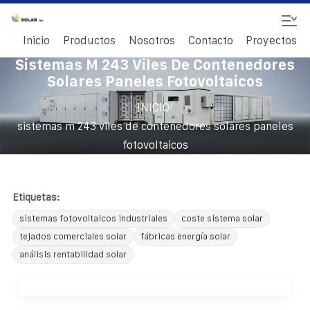
Inicio
Productos
Nosotros
Contacto
Proyectos
Sistemas M 243 Viles De Contenedores
Solares Paneles Fotovoltaicos
/
INICIO
sistemas m 243 viles de contenedores solares paneles
fotovoltaicos
Etiquetas:
sistemas fotovoltaicos industriales
coste sistema solar
tejados comerciales solar
fábricas energía solar
análisis rentabilidad solar