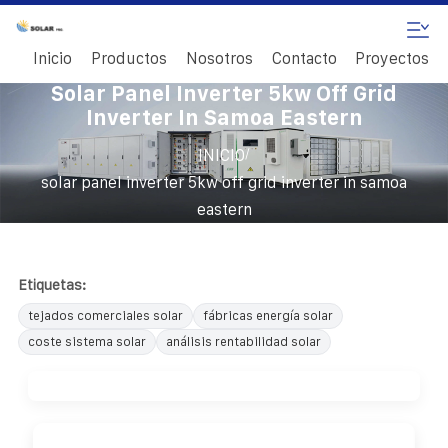
Inicio
Productos
Nosotros
Contacto
Proyectos
Solar Panel Inverter 5kw Off Grid
Inverter In Samoa Eastern
/
INICIO
solar panel inverter 5kw off grid inverter in samoa
eastern
Etiquetas:
tejados comerciales solar
fábricas energía solar
coste sistema solar
análisis rentabilidad solar