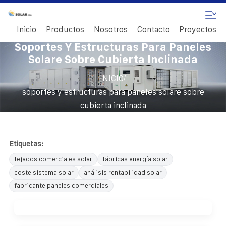
Inicio
Productos
Nosotros
Contacto
Proyectos
Soportes Y Estructuras Para Paneles
Solare Sobre Cubierta Inclinada
/
INICIO
soportes y estructuras para paneles solare sobre
cubierta inclinada
Etiquetas:
tejados comerciales solar
fábricas energía solar
coste sistema solar
análisis rentabilidad solar
fabricante paneles comerciales