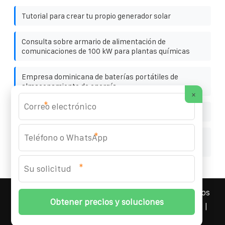
Tutorial para crear tu propio generador solar
Consulta sobre armario de alimentación de
comunicaciones de 100 kW para plantas químicas
Empresa dominicana de baterías portátiles de
almacenamiento de energía
×
*
Red inteligente de México
*
Precio de fábrica para interruptores de 480 V en
Guatemala
*
YOUFOTO INDUSTRIAL SOLAR
© 2008-
2026 Todos los
derechos reservados. | Teléfono:
+34 91 527 43 18
|
Mapa del sitio