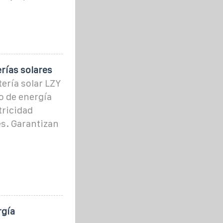
rías solares
ería solar LZY
o de energía
tricidad
es. Garantizan
rgía