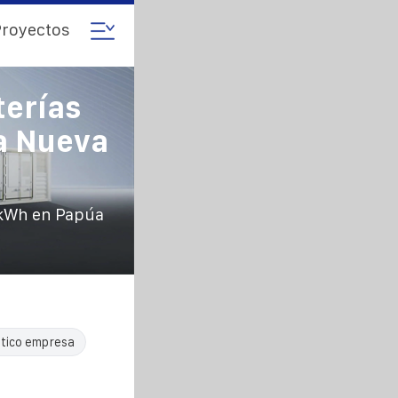
royectos
terías
a Nueva
 kWh en Papúa
tico empresa