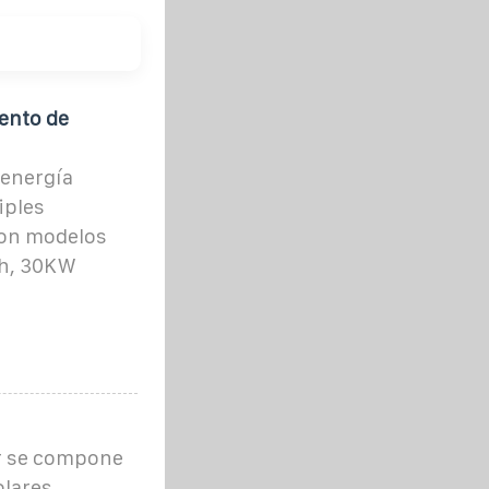
ento de
 energía
iples
con modelos
Wh, 30KW
ar se compone
olares