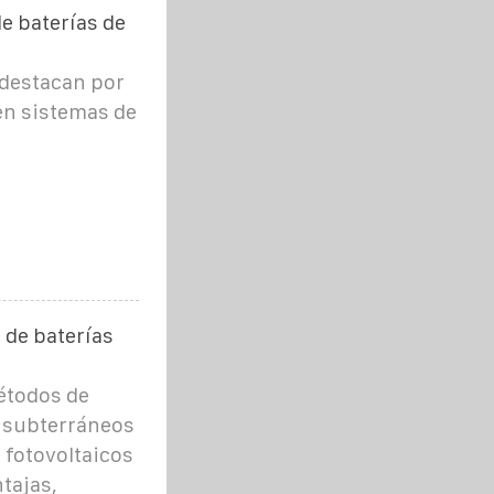
e baterías de
 destacan por
 en sistemas de
 de baterías
étodos de
s subterráneos
 fotovoltaicos
tajas,