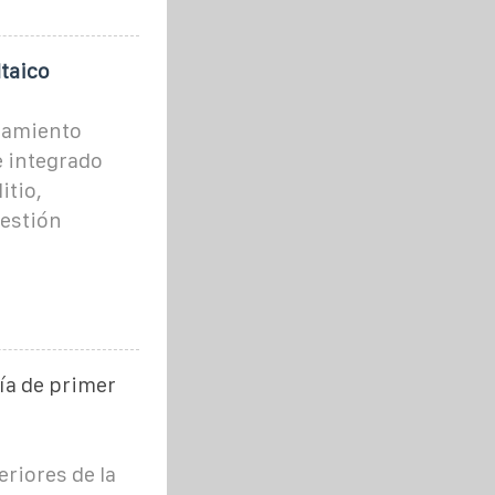
taico
namiento
e integrado
itio,
gestión
ía de primer
riores de la