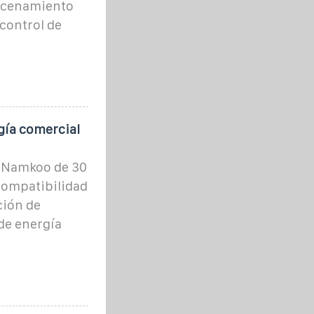
macenamiento
control de
gía comercial
r Namkoo de 30
compatibilidad
ción de
de energía