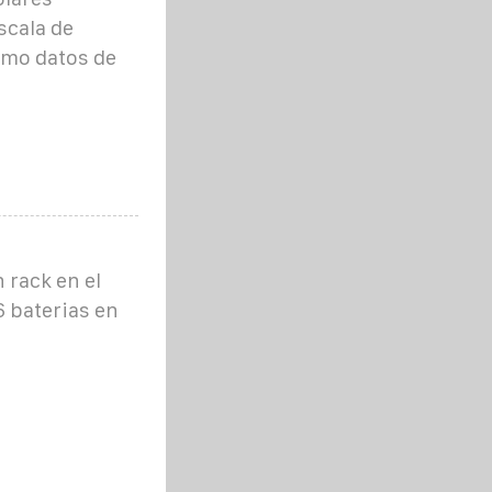
scala de
omo datos de
 rack en el
6 baterias en