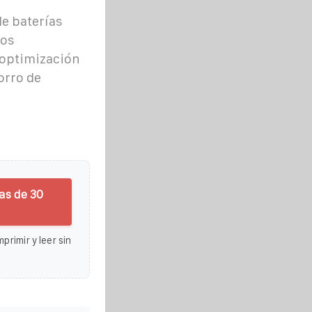
e baterías
cos
 optimización
orro de
as de 30
primir y leer sin