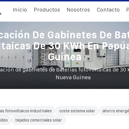
Inicio
Productos
Nosotros
Contacto
P
cación De Gabinetes De Ba
ltaicas De 30 KWh En Papú
Guinea
ación de gabinetes de baterías fotovoltaicas de 30
Nueva Guinea
as fotovoltaicos industriales
coste sistema solar
ahorro energé
uidos
tejados comerciales solar