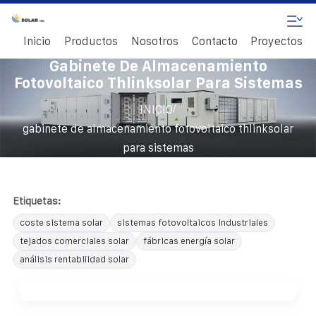
Inicio
Productos
Nosotros
Contacto
Proyectos
Gabinete De Almacenamiento
Fotovoltaico Thlinksolar Para Sistemas
/
INICIO
gabinete de almacenamiento fotovoltaico thlinksolar
para sistemas
Etiquetas:
coste sistema solar
sistemas fotovoltaicos industriales
tejados comerciales solar
fábricas energía solar
análisis rentabilidad solar