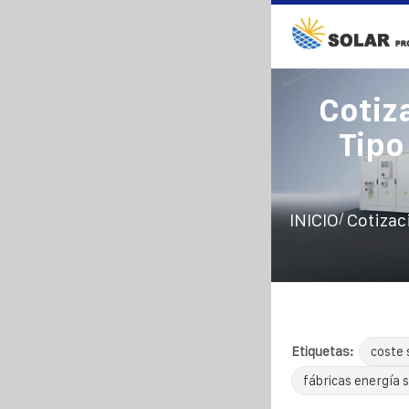
Cotiz
Tipo
/
INICIO
Cotizac
Etiquetas:
coste 
fábricas energía s