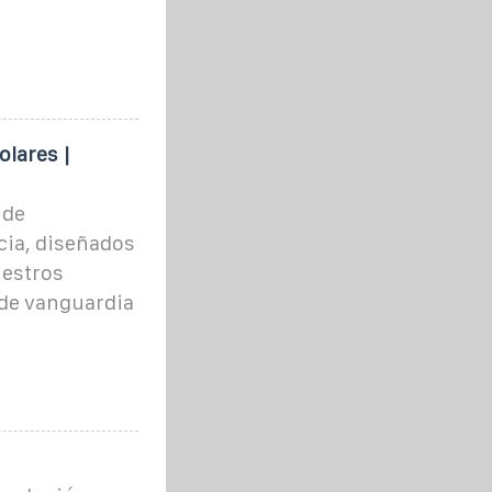
lares |
 de
cia, diseñados
uestros
de vanguardia