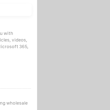
ou with
cles, videos,
Microsoft 365,
ing wholesale