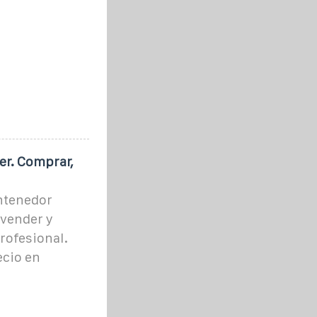
er. Comprar,
ntenedor
 vender y
profesional.
ecio en