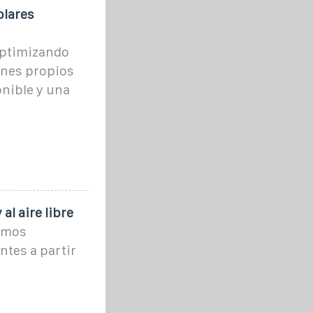
olares
optimizando
enes propios
nible y una
l aire libre
imos
ntes a partir