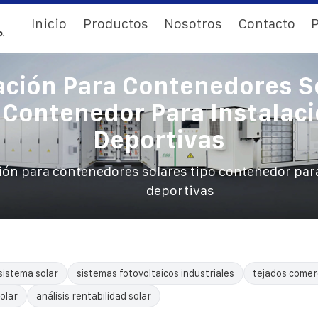
Inicio
Productos
Nosotros
Contacto
P
ación Para Contenedores S
 Contenedor Para Instalac
Deportivas
ión para contenedores solares tipo contenedor par
deportivas
sistema solar
sistemas fotovoltaicos industriales
tejados comerc
olar
análisis rentabilidad solar