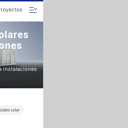
royectos
olares
iones
a instalaciones
iales solar