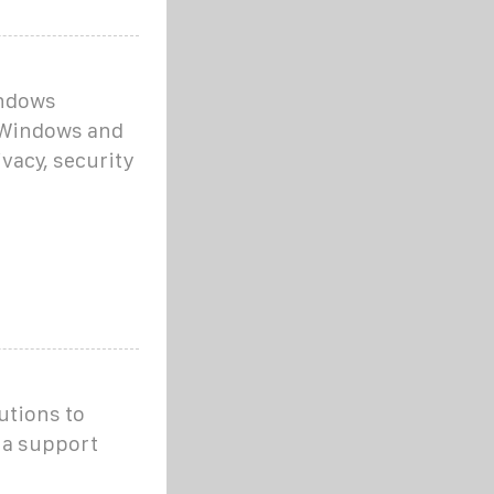
indows
 Windows and
ivacy, security
utions to
 a support