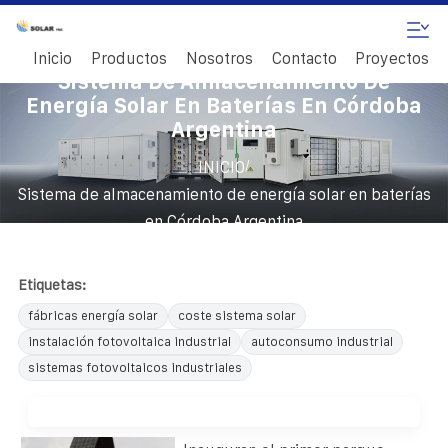
Inicio
Productos
Nosotros
Contacto
Proyectos
Sistema De Almacenamiento De
Energía Solar En Baterías En Córdoba
Argentina
/
INICIO
Sistema de almacenamiento de energía solar en baterías
en Córdoba Argentina
Etiquetas:
fábricas energía solar
coste sistema solar
instalación fotovoltaica industrial
autoconsumo industrial
sistemas fotovoltaicos industriales