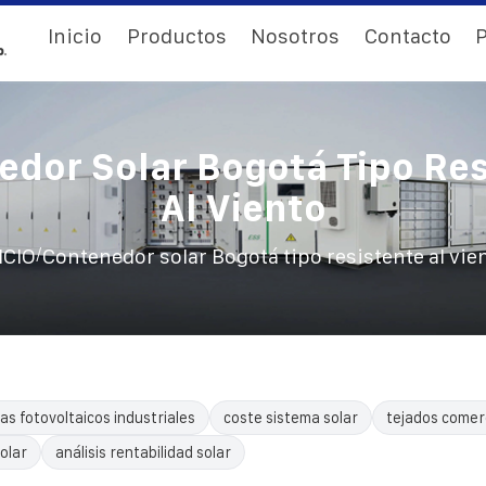
Inicio
Productos
Nosotros
Contacto
P
edor Solar Bogotá Tipo Res
Al Viento
/
ICIO
Contenedor solar Bogotá tipo resistente al vie
as fotovoltaicos industriales
coste sistema solar
tejados comerc
olar
análisis rentabilidad solar