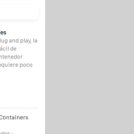
les
g and play, la
ácil de
ontenedor
requiere poco
Containers
ados -