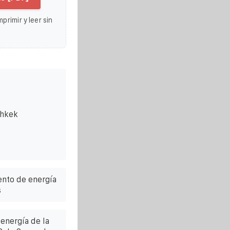
primir y leer sin
shkek
nto de energía
s
energía de la