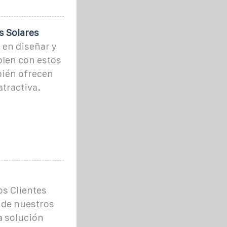
s Solares
 en diseñar y
plen con estos
bién ofrecen
atractiva.
os Clientes
a de nuestros
a solución