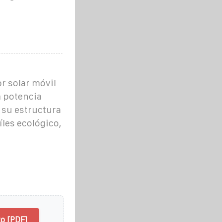
r solar móvil
a potencia
 su estructura
íles ecológico,
o [PDF]