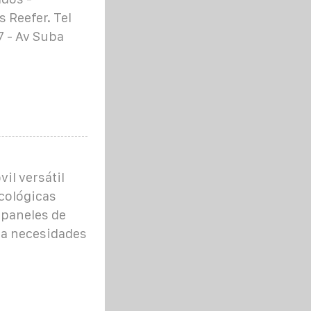
 Reefer. Tel
7 - Av Suba
il versátil
cológicas
 paneles de
ara necesidades