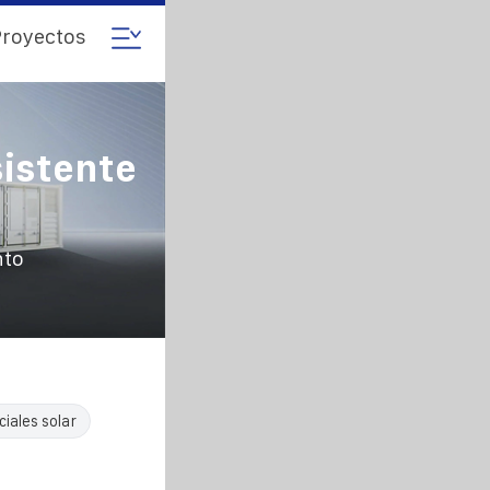
royectos
istente
nto
iales solar