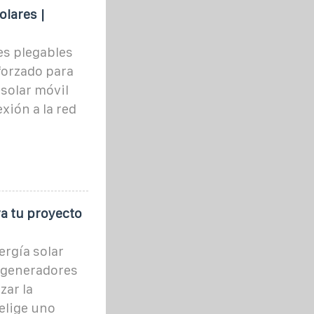
lares |
es plegables
forzado para
solar móvil
xión a la red
a tu proyecto
rgía solar
 generadores
zar la
 elige uno