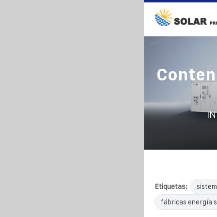
Conten
IN
Etiquetas:
sistem
fábricas energía s