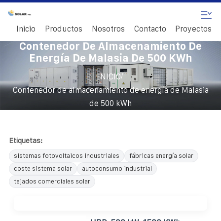
Inicio
Productos
Nosotros
Contacto
Proyectos
Contenedor De Almacenamiento De
Energía De Malasia De 500 KWh
/
INICIO
Contenedor de almacenamiento de energía de Malasia
de 500 kWh
Etiquetas:
sistemas fotovoltaicos industriales
fábricas energía solar
coste sistema solar
autoconsumo industrial
tejados comerciales solar