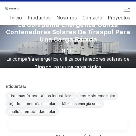
Inicio
Productos
Nosotros
Contacto
Proyectos
La Compañía Energética Utiliza
Contenedores Solares De Tiraspol Para
Una Carga Rápida
/
INICIO
La compañía energética utiliza contenedores solares de
Tiraspol para una carga rápida
Etiquetas:
sistemas fotovoltaicos industriales
coste sistema solar
tejados comerciales solar
fábricas energía solar
análisis rentabilidad solar