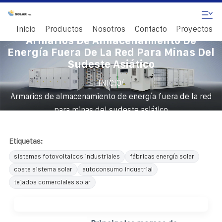
Inicio
Productos
Nosotros
Contacto
Proyectos
Armarios De Almacenamiento De
Energía Fuera De La Red Para Minas Del
Sudeste Asiático
/
INICIO
Armarios de almacenamiento de energía fuera de la red
para minas del sudeste asiático
Etiquetas:
sistemas fotovoltaicos industriales
fábricas energía solar
coste sistema solar
autoconsumo industrial
tejados comerciales solar