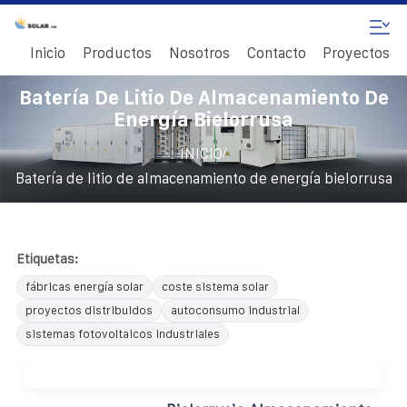
Inicio
Productos
Nosotros
Contacto
Proyectos
Batería De Litio De Almacenamiento De
Energía Bielorrusa
/
INICIO
Batería de litio de almacenamiento de energía bielorrusa
Etiquetas:
fábricas energía solar
coste sistema solar
proyectos distribuidos
autoconsumo industrial
sistemas fotovoltaicos industriales