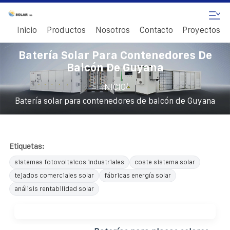
Inicio
Productos
Nosotros
Contacto
Proyectos
Batería Solar Para Contenedores De
Balcón De Guyana
/
INICIO
Batería solar para contenedores de balcón de Guyana
Etiquetas:
sistemas fotovoltaicos industriales
coste sistema solar
tejados comerciales solar
fábricas energía solar
análisis rentabilidad solar