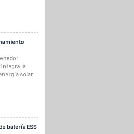
enamiento
tenedor
integra la
energía solar
e batería ESS