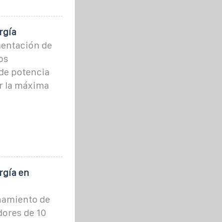
rgía
mentación de
os
de potencia
ar la máxima
rgía en
namiento de
dores de 10