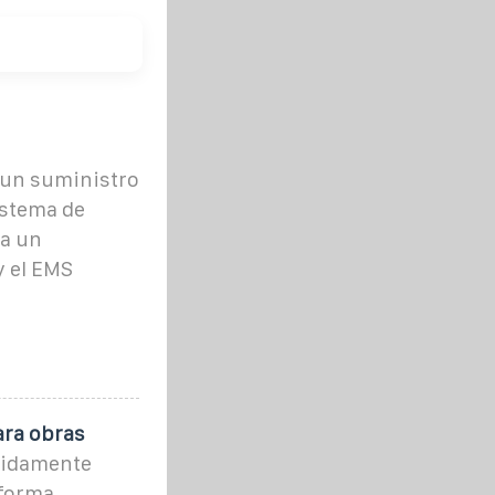
 un suministro
istema de
a un
y el EMS
ara obras
pidamente
 forma