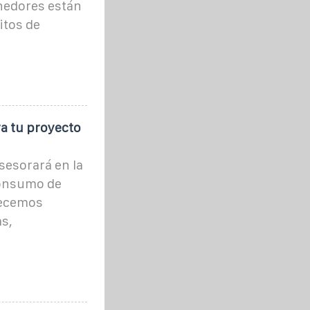
enedores están
itos de
a tu proyecto
sesorará en la
consumo de
recemos
s,