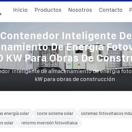
Inicio
Productos
Nosotros
Contacto
P
Contenedor Inteligente De
namiento De Energía Fotov
0 KW Para Obras De Constr
dor inteligente de almacenamiento de energía foto
kW para obras de construcción
as energía solar
coste sistema solar
sistemas fotovoltaicos indu
es solar
retorno inversión fotovoltaica