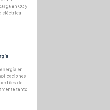
carga en CC y
 eléctrica
rgía
energía en
aplicaciones
erfiles de
azmente tanto