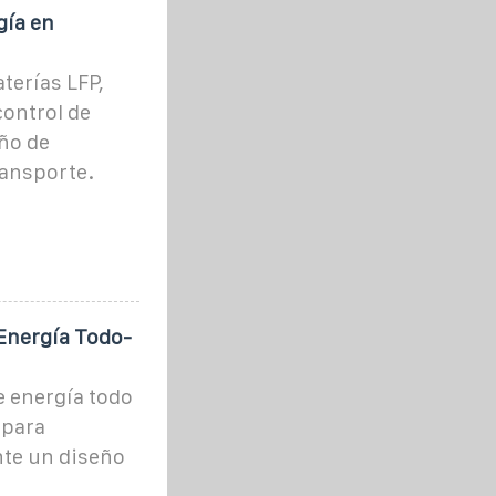
gía en
terías LFP,
control de
ño de
ransporte.
Energía Todo-
 energía todo
 para
nte un diseño