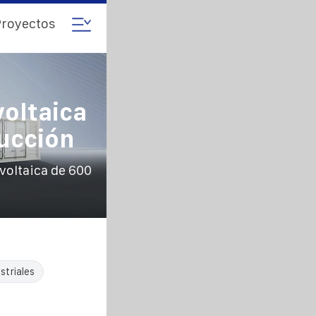
royectos
oltaica
ucción
voltaica de 600
striales