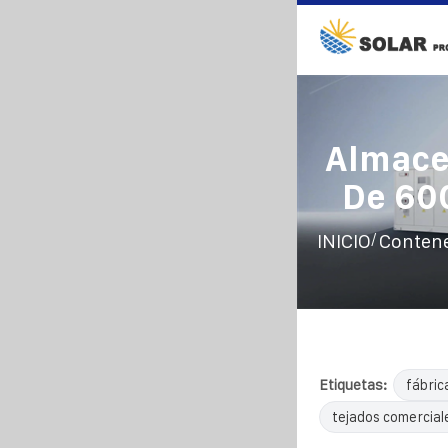
Almace
De 60
/
INICIO
Contene
Etiquetas:
fábric
tejados comercial