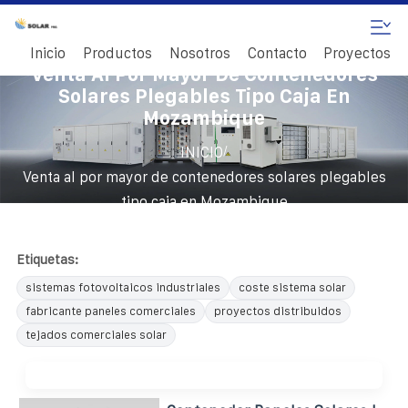
Inicio
Productos
Nosotros
Contacto
Proyectos
Venta Al Por Mayor De Contenedores
Solares Plegables Tipo Caja En
Mozambique
/
INICIO
Venta al por mayor de contenedores solares plegables
tipo caja en Mozambique
Etiquetas:
sistemas fotovoltaicos industriales
coste sistema solar
fabricante paneles comerciales
proyectos distribuidos
tejados comerciales solar