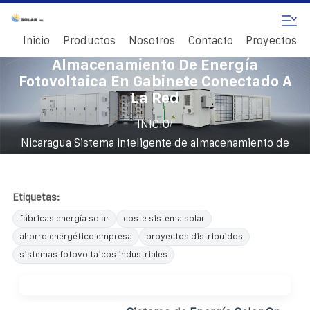
Inicio
Productos
Nosotros
Contacto
Proyectos
Nicaragua Sistema Inteligente De
Almacenamiento De Energía
Fotovoltaica En Gabinete Conectado A
La Red
/
INICIO
Nicaragua Sistema inteligente de almacenamiento de
energía fotovoltaica en gabinete conectado a la red
Etiquetas:
fábricas energía solar
coste sistema solar
ahorro energético empresa
proyectos distribuidos
sistemas fotovoltaicos industriales