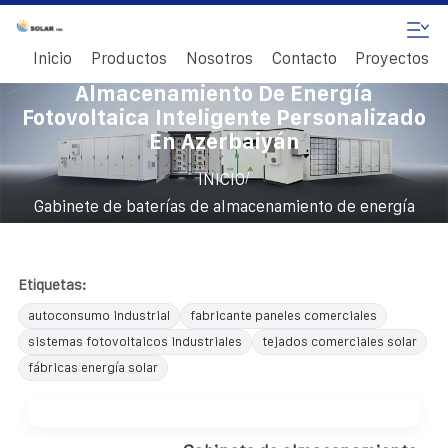
Inicio
Productos
Nosotros
Contacto
Proyectos
Gabinete De Baterías De
Almacenamiento De Energía
Fotovoltaica Inteligente Personalizado
En Azerbaiyán
/
INICIO
Gabinete de baterías de almacenamiento de energía
fotovoltaica inteligente personalizado en Azerbaiyán
Etiquetas:
autoconsumo industrial
fabricante paneles comerciales
sistemas fotovoltaicos industriales
tejados comerciales solar
fábricas energía solar