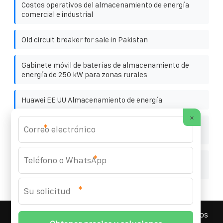
Costos operativos del almacenamiento de energía
comercial e industrial
Old circuit breaker for sale in Pakistan
Gabinete móvil de baterías de almacenamiento de
energía de 250 kW para zonas rurales
Huawei EE UU Almacenamiento de energía
×
Gran oferta de descuento en gabinetes solares para
*
exteriores
*
¿Cuál es el alcance de la comunicación de energía de
la estación base 5G de Huawei
*
YOUFOTO INDUSTRIAL SOLAR
© 2008-
2026 Todos los