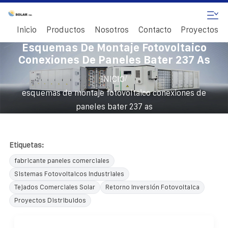
Inicio
Productos
Nosotros
Contacto
Proyectos
Esquemas De Montaje Fotovoltaico
Conexiones De Paneles Bater 237 As
/
INICIO
esquemas de montaje fotovoltaico conexiones de
paneles bater 237 as
Etiquetas:
fabricante paneles comerciales
Sistemas Fotovoltaicos Industriales
Tejados Comerciales Solar
Retorno Inversión Fotovoltaica
Proyectos Distribuidos